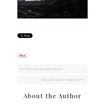
There are no older stories
This is the most recent story
About the Author