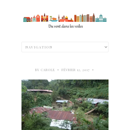
•
•
BY
CAROLE
FÉVRIER 12, 2017