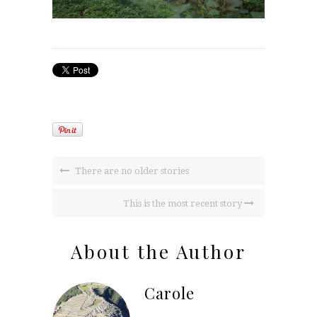
There are no older stories
This is the most recent story
About the Author
Carole