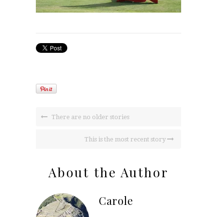
There are no older stories
This is the most recent story
About the Author
Carole