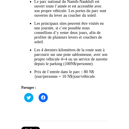
Le parc national du Namib-Naukluft
est
ouvert toute l’année et est accessible avec
son propre véhicule. Les portes du parc sont
ouvertes du lever au coucher du soleil.
Les principaux sites peuvent être visités en
une journée, si c’est possible nous
conseillons d’y rester deux jours, afin de
profiter de plusieurs levers et couchers de
soleil.
Les 4 derniers kilomètres de la route sont à
parcourir sur une piste sablonneuse, avec son
propre véhicule 4×4 ou un service de navette
depuis le parking (100N$/personne).
Prix de l’entrée dans le parc
:
80 N$
/jour/personne + 10 N$/jour/véhicule.
Partager :
Cliquez
Cliquez
pour
pour
partager
partager
sur
sur
Twitter(ouvre
Facebook(ouvre
dans
dans
une
une
nouvelle
nouvelle
fenêtre)
fenêtre)