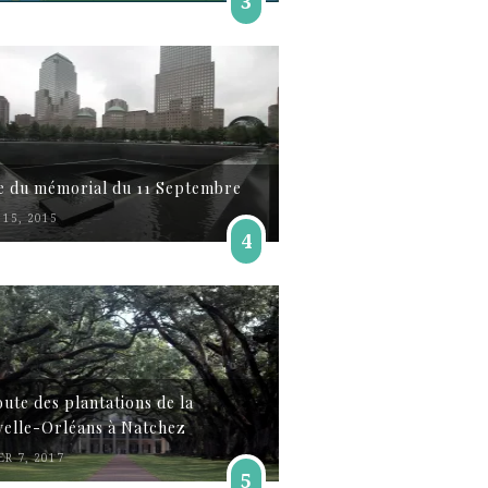
3
te du mémorial du 11 Septembre
15, 2015
4
oute des plantations de la
elle-Orléans à Natchez
ER 7, 2017
5