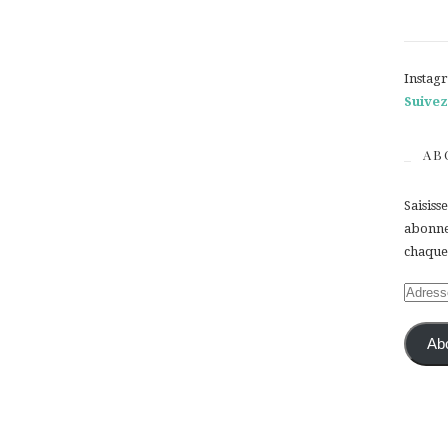
Instag
Suivez
AB
Saisiss
abonner
chaque 
Adress
e-
mail
Ab