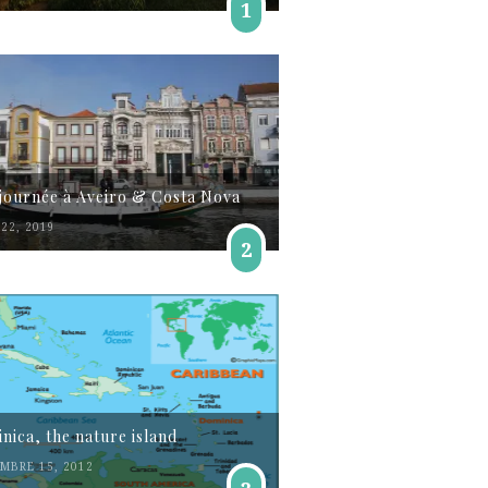
1
journée à Aveiro & Costa Nova
22, 2019
2
nica, the nature island
MBRE 15, 2012