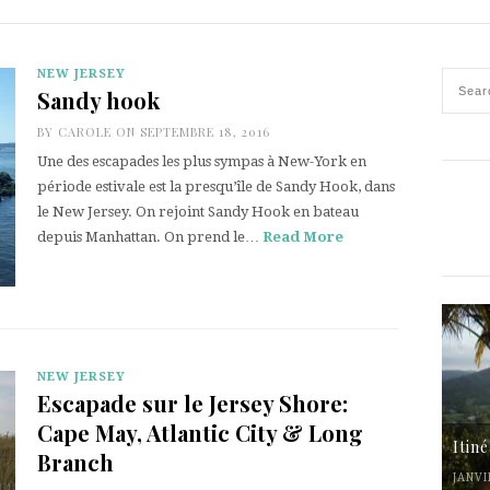
NEW JERSEY
Sandy hook
BY
CAROLE
ON SEPTEMBRE 18, 2016
Une des escapades les plus sympas à New-York en
période estivale est la presqu’île de Sandy Hook, dans
le New Jersey. On rejoint Sandy Hook en bateau
depuis Manhattan. On prend le…
Read More
NEW JERSEY
Escapade sur le Jersey Shore:
Cape May, Atlantic City & Long
Itin
Branch
JANVI