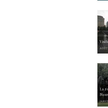
Visi
AOÛT 
La r
Nouv
JANVI