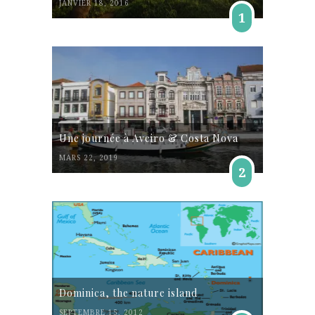
JANVIER 18, 2016
1
Une journée à Aveiro & Costa Nova
MARS 22, 2019
2
Dominica, the nature island
SEPTEMBRE 15, 2012