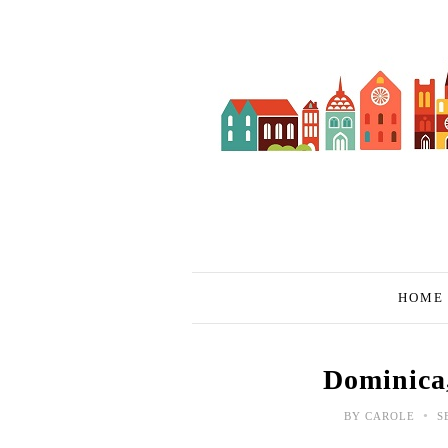
HOME
Dominica,
•
BY
CAROLE
SE