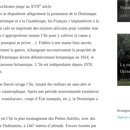
e
autochtones jusqu’au XVII
siècle.
Visi
is se disputèrent allègrement la possession de la Dominique.
AOÛT 
rtinique et à la Guadeloupe, les Français s’implantèrent à la
du café en important des esclaves africains pour combler leur
s’approprièrent ensuite l’île pour y cultiver la canne à
, pourquoi se priver…). Fidèles à une manie bien ancrée,
rement la guerre, échangeant successivement la propriété de
a Dominique devint définitivement britannique en 1814, et
Couronne britannique. L’île est indépendante depuis 1978,
La ro
Orlé
h.
JANVI
 David ravage l’île, faisant des milliers de sans-abri et
le catastrophique. Après une période mouvementée (tentatives
s «rastafarian», coups d’État manqués, etc.), la Dominique a
Instagra
Suivez 
est l’île la plus montagneuse des Petites Antilles, avec des
 Diablantins, à 1447 mètres d’altitude. Encore formée par