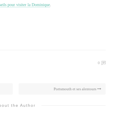
seils pour visiter la Dominique
.
0
Portsmouth et ses alentours
bout the Author