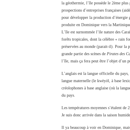
la géothermie, l’île possède le 2ème plus
prospections d’entreprises françaises (aidé
pour développer la production d’énergie g
produite en Dominique vers la Martinique
L’île est surnommée l’ïle nature des Caraï
forêts tropicales, dont la célèbre « rain f
préservées au monde (parait-il). Pour la p
grande partie des scènes de
Pirates des Ca
l’île, mais ça fera peut être l’objet d’un 
L’anglais est la langue officielle du pay
langue maternelle (le kwèy
ò
l, à base lex
créolophones à base anglaise (où la langu
du pays.
Les températures moyennes s’étalent de 23
Je suis donc arrivée dans la saison humid
Il ya beaucoup à voir en Dominique, mais 