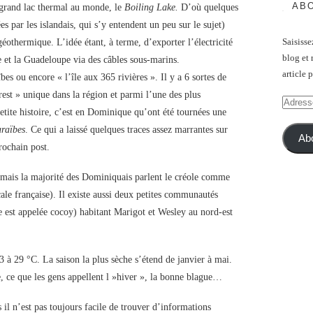
ABO
 grand lac thermal au monde, le
Boiling Lake.
D’où quelques
es par les islandais, qui s’y entendent un peu sur le sujet)
Saisisse
éothermique. L’idée étant, à terme, d’exporter l’électricité
blog et 
 et la Guadeloupe via des câbles sous-marins.
article 
bes ou encore « l’île aux 365 rivières ». Il y a 6 sortes de
orest » unique dans la région et parmi l’une des plus
Adresse
etite histoire, c’est en Dominique qu’ont été tournées une
e-
raïbes
. Ce qui a laissé quelques traces assez marrantes sur
mail
Ab
prochain post.
s, mais la majorité des Dominiquais parlent le créole comme
icale française). Il existe aussi deux petites communautés
e est appelée cocoy) habitant Marigot et Wesley au nord-est
 à 29 °C. La saison la plus sèche s’étend de janvier à mai.
e, ce que les gens appellent l »hiver », la bonne blague…
il n’est pas toujours facile de trouver d’informations