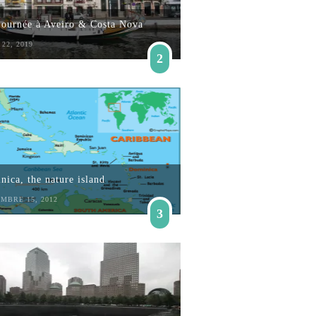
journée à Aveiro & Costa Nova
22, 2019
2
ica, the nature island
MBRE 15, 2012
3