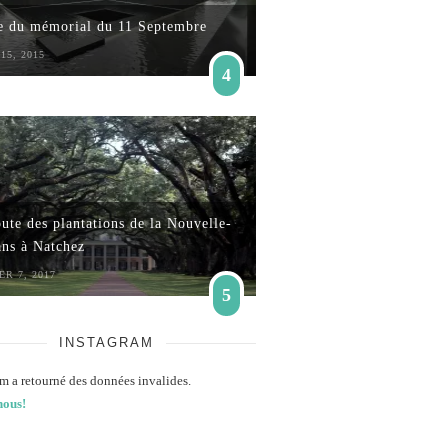
te du mémorial du 11 Septembre
15, 2015
4
ute des plantations de la Nouvelle-
ans à Natchez
ER 7, 2017
5
INSTAGRAM
m a retourné des données invalides.
nous!