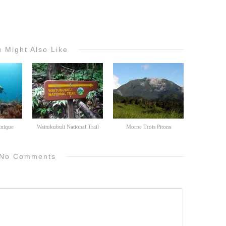
 Might Also Like
inique
Waitukubuli National Trail
Morne Trois Pitons
No Comments