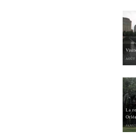
Visi
AOÛT 
La ro
Orlé
JANVI