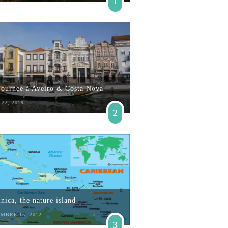
1
journée à Aveiro & Costa Nova
22, 2019
2
ica, the nature island
MBRE 15, 2012
3