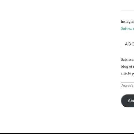
Instagra
Suivez 
ABO
Saisisse
blog et 
article 
Adresse
e-
mail
Ab