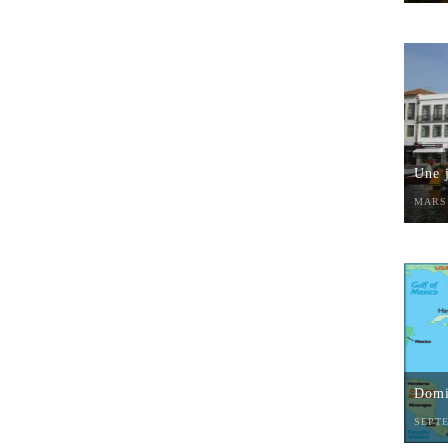
Une 
MARS 
Domin
SEPTE