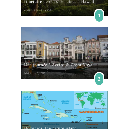
Itinéraire de deux semaines à Hawaii
JANVIER 18, 2016
1
Une journée à Aveiro & Costa Nova
MARS 22, 2019
2
Dominica, the nature island