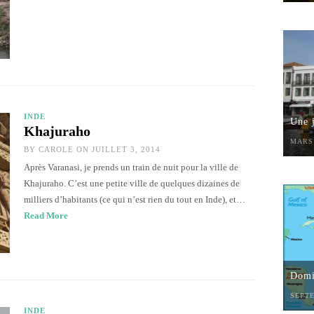
INDE
Une 
Khajuraho
MARS 
BY
CAROLE
ON JUILLET 3, 2014
Après Varanasi, je prends un train de nuit pour la ville de
Khajuraho. C’est une petite ville de quelques dizaines de
milliers d’habitants (ce qui n’est rien du tout en Inde), et…
Read More
Domin
SEPTE
INDE