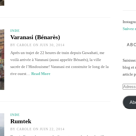
Instagra
Suivez 
INDE
Varanasi (Bénarès)
ABO
BY
CAROLE
ON JUIN 30, 2014
Après un trajet de 22 heures de train depuis Guwahati, me
voilà arrivée à Varanasi (aussi appelée Bénarès), la ville
Saisisse
sacrée de l’Hindouisme! Varanasi est construite le long de la
blog et 
rive ouest…
Read More
article 
Adresse
e-
mail
Ab
INDE
Rumtek
BY
CAROLE
ON JUIN 22, 2014