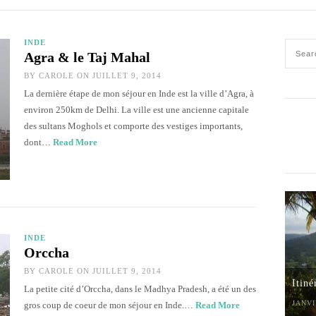
INDE
Agra & le Taj Mahal
BY
CAROLE
ON JUILLET 9, 2014
La dernière étape de mon séjour en Inde est la ville d’Agra, à
environ 250km de Delhi. La ville est une ancienne capitale
des sultans Moghols et comporte des vestiges importants,
dont…
Read More
INDE
Orccha
BY
CAROLE
ON JUILLET 9, 2014
Itiné
La petite cité d’Orccha, dans le Madhya Pradesh, a été un des
JANVI
gros coup de coeur de mon séjour en Inde.…
Read More