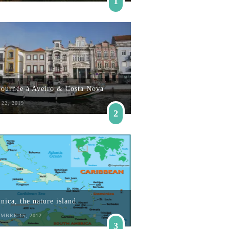
1
journée à Aveiro & Costa Nova
22, 2019
2
ica, the nature island
MBRE 15, 2012
3