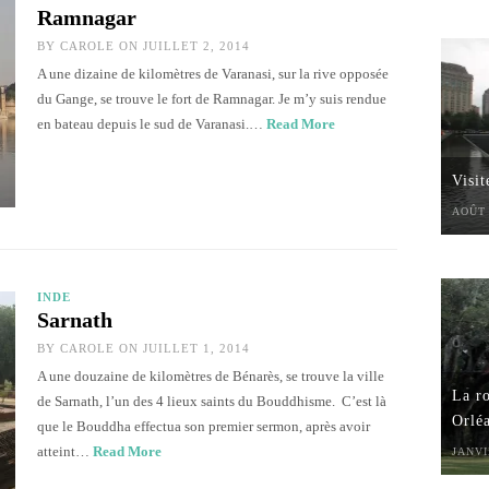
Ramnagar
BY
CAROLE
ON JUILLET 2, 2014
A une dizaine de kilomètres de Varanasi, sur la rive opposée
du Gange, se trouve le fort de Ramnagar. Je m’y suis rendue
en bateau depuis le sud de Varanasi.…
Read More
Visi
AOÛT 
INDE
Sarnath
BY
CAROLE
ON JUILLET 1, 2014
A une douzaine de kilomètres de Bénarès, se trouve la ville
La ro
de Sarnath, l’un des 4 lieux saints du Bouddhisme. C’est là
Orlé
que le Bouddha effectua son premier sermon, après avoir
atteint…
Read More
JANVI