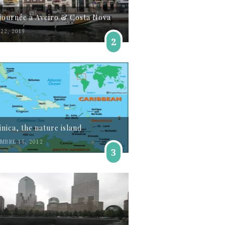
journée à Aveiro & Costa Nova
22, 2019
2
nica, the nature island
MBRE 15, 2012
3