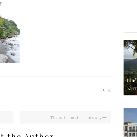
Itin
JANVI
0
This is the most recent story
t the Author