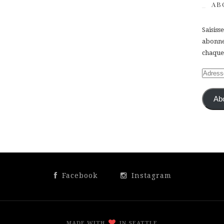
AB
Saisiss
abonner
chaque 
Adress
e-
mail
Ab
Facebook
Instagram
MADE WITH
IN SEATTLE