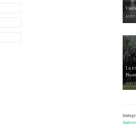
Visi
AOÛT 
La r
Nouv
JANVI
Instag
Suivez