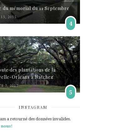
te du mémorial du 11 Septembre
15, 2015
4
oute des plantations de la
elle-Orléans à Natchez
ER 7, 2017
5
INSTAGRAM
ram a retourné des données invalides.
 nous!