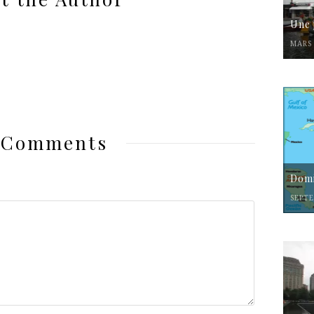
Une 
MARS 
 Comments
Domi
SEPTE