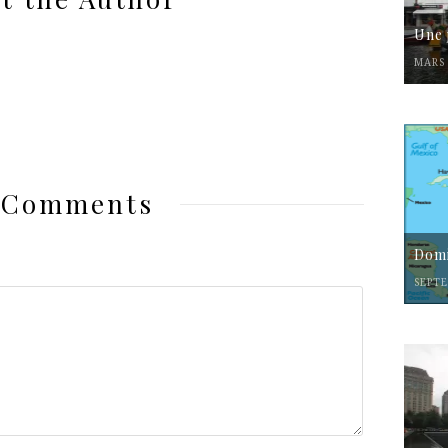
Une 
MARS 
 Comments
Domi
SEPTE