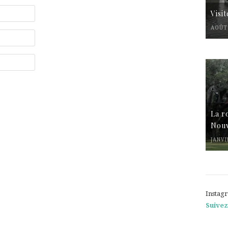
Visi
AOÛT 
La r
Nouv
JANVI
Instag
Suivez