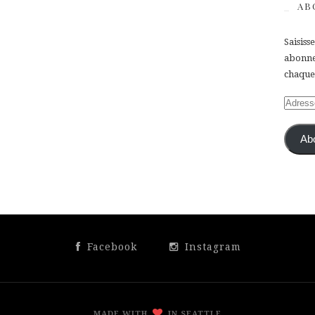
AB
Saisiss
abonner
chaque 
Adress
e-
mail
Ab
Facebook
Instagram
MADE WITH
IN SEATTLE