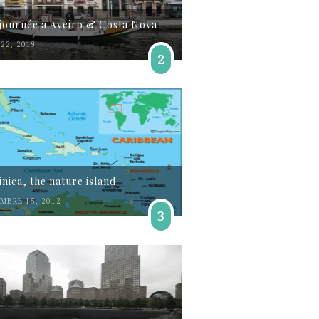
journée à Aveiro & Costa Nova
22, 2019
2
nica, the nature island
MBRE 15, 2012
3