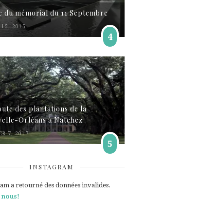
te du mémorial du 11 Septembre
15, 2015
4
oute des plantations de la
elle-Orléans à Natchez
ER 7, 2017
5
INSTAGRAM
ram a retourné des données invalides.
 nous!