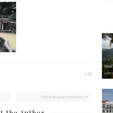
Itin
JANVI
0
This is the most recent story
t the Author