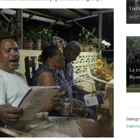
Visi
AOÛT 
La r
Nouv
JANVI
Instag
Suivez