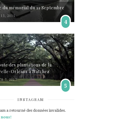
te du mémorial du 11 Septembre
15, 2015
4
oute des plantations de la
elle-Orléans à Natchez
ER 7, 2017
5
INSTAGRAM
ram a retourné des données invalides.
 nous!