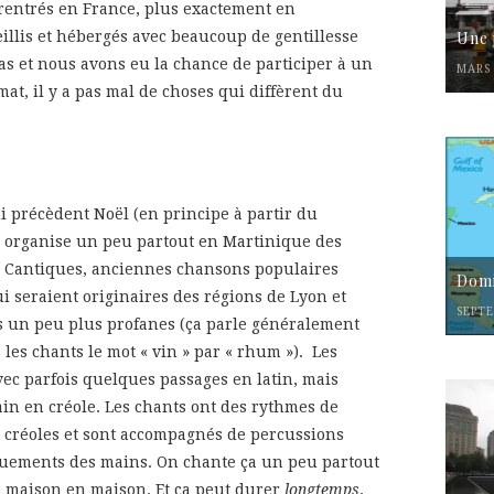
rentrés en France, plus exactement en
illis et hébergés avec beaucoup de gentillesse
Une 
das et nous avons eu la chance de participer à un
MARS 
mat, il y a pas mal de choses qui diffèrent du
 précèdent Noël (en principe à partir du
n organise un peu partout en Martinique des
 de Cantiques, anciennes chansons populaires
Domi
i seraient originaires des régions de Lyon et
SEPTE
s un peu plus profanes (ça parle généralement
 les chants le mot « vin » par « rhum »). Les
vec parfois quelques passages en latin, mais
in en créole. Les chants ont des rythmes de
 créoles et sont accompagnés de percussions
quements des mains. On chante ça un peu partout
 maison en maison. Et ça peut durer
longtemps
.