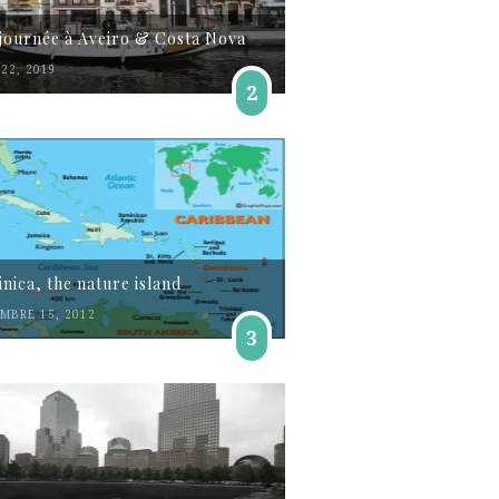
journée à Aveiro & Costa Nova
22, 2019
2
nica, the nature island
MBRE 15, 2012
3