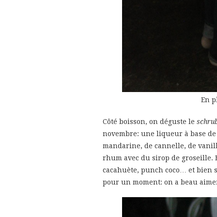
En p
Côté boisson, on déguste le
schru
novembre: une liqueur à base de 
mandarine, de cannelle, de vanill
rhum avec du sirop de groseille. E
cacahuète, punch coco… et bien sûr
pour un moment: on a beau aimer