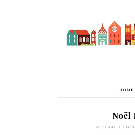
HOME
Noël 
•
BY
CAROLE
DÉCEMB