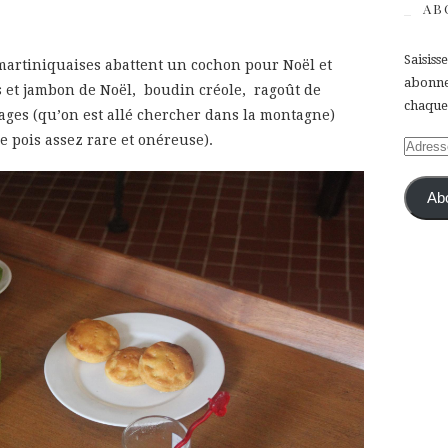
AB
Saisiss
 martiniquaises abattent un cochon pour Noël et
abonner
s et jambon de Noël, boudin créole, ragoût de
chaque 
ges (qu’on est allé chercher dans la montagne)
e pois assez rare et onéreuse).
Adress
e-
mail
Ab