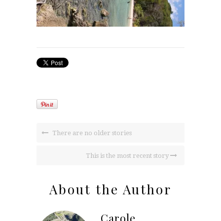
There are no older stories
This is the most recent story
About the Author
Carole