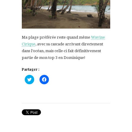
Ma plage préférée reste quand même
Wavine
Cirique
, avec sa cascade arrivant directement
dans l’océan, mais celle-ci fait définitivement
partie de mon top 3 en Dominique!
Partager :
Cliquez
Cliquez
pour
pour
partager
partager
sur
sur
Twitter(ouvre
Facebook(ouvre
dans
dans
une
une
nouvelle
nouvelle
fenêtre)
fenêtre)