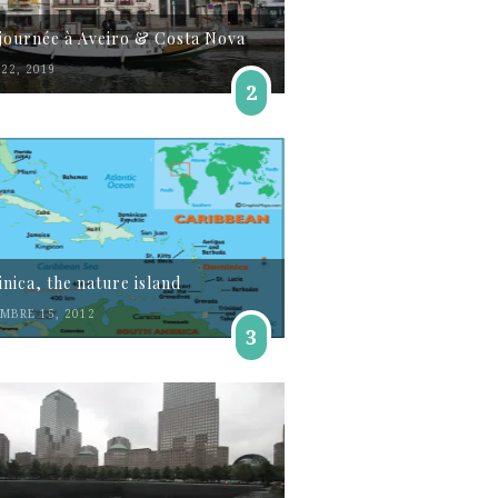
journée à Aveiro & Costa Nova
22, 2019
2
nica, the nature island
MBRE 15, 2012
3