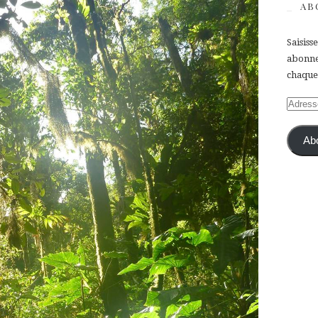
AB
Saisiss
abonner
chaque 
Adress
e-
mail
Ab