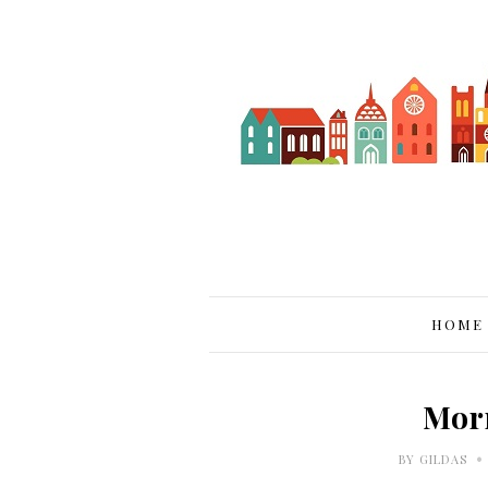
HOME
Mor
•
BY
GILDAS