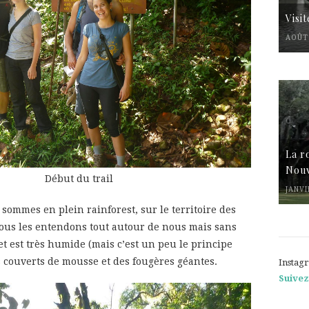
Visi
AOÛT 
La r
Nouv
Début du trail
JANVI
ommes en plein rainforest, sur le territoire des
Nous les entendons tout autour de nous mais sans
 est très humide (mais c’est un peu le principe
s couverts de mousse et des fougères géantes.
Instag
Suivez