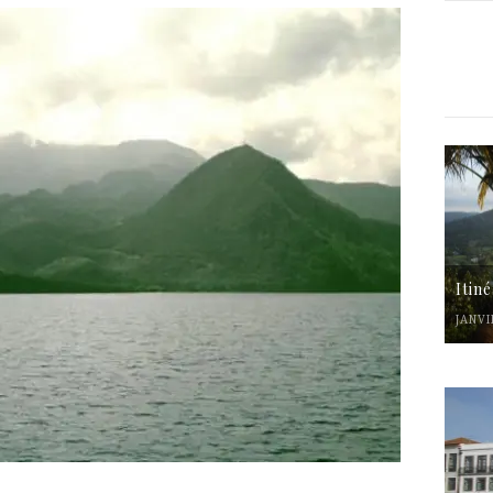
Itin
JANVI