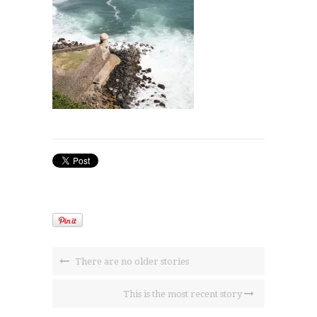
There are no older stories
This is the most recent story