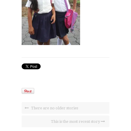
There are no older stories
This is the most recent story