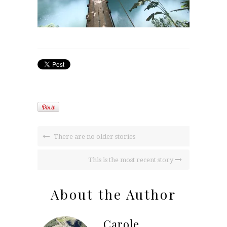
There are no older stories
This is the most recent story
About the Author
Carole