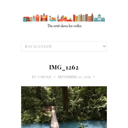
IMG_1262
•
•
BY
CAROLE
SEPTEMBRE 23, 2015