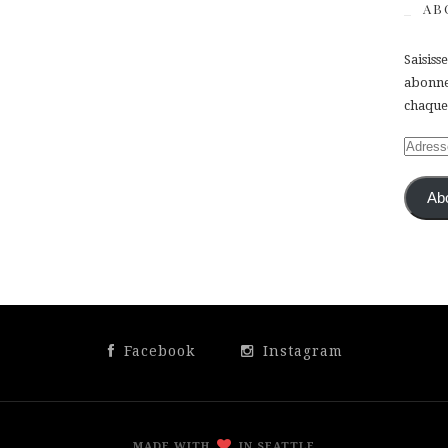
AB
Saisiss
abonner
chaque 
Adress
e-
mail
Ab
Facebook
Instagram
MADE WITH
IN SEATTLE