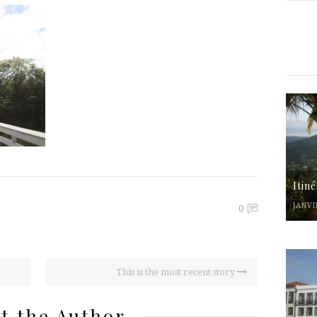
Itin
JANVI
0
This is the most recent story
t the Author