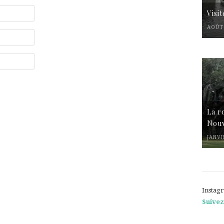
Visi
AOÛT 
La r
Nouv
JANVI
Instag
Suivez