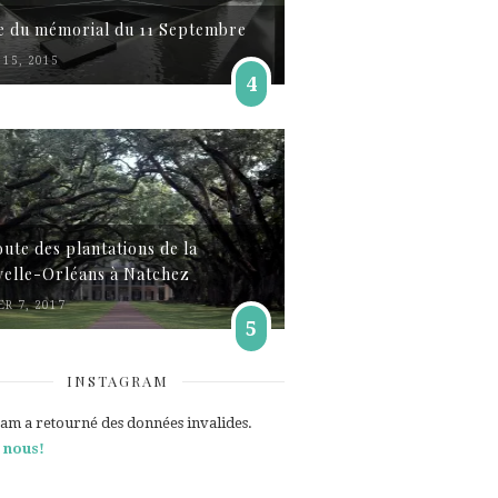
te du mémorial du 11 Septembre
15, 2015
4
oute des plantations de la
elle-Orléans à Natchez
ER 7, 2017
5
INSTAGRAM
ram a retourné des données invalides.
 nous!