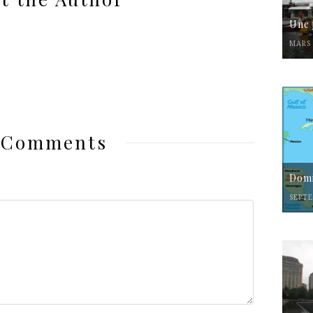
Une 
MARS 
 Comments
Domi
SEPTE