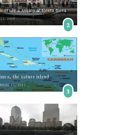
journée à Aveiro & Costa Nova
22, 2019
2
nica, the nature island
MBRE 15, 2012
3