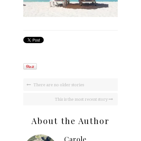
There are no older stories
This is the most recent story
About the Author
Carole