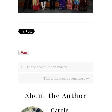
There are no older stories
This is the most recent story
About the Author
Carole