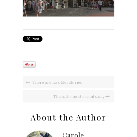
There are no older stories
This is the most recent story
About the Author
Carole