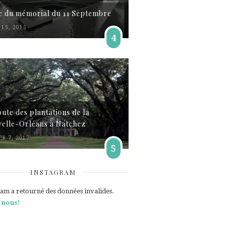
te du mémorial du 11 Septembre
15, 2015
4
oute des plantations de la
elle-Orléans à Natchez
ER 7, 2017
5
INSTAGRAM
ram a retourné des données invalides.
 nous!