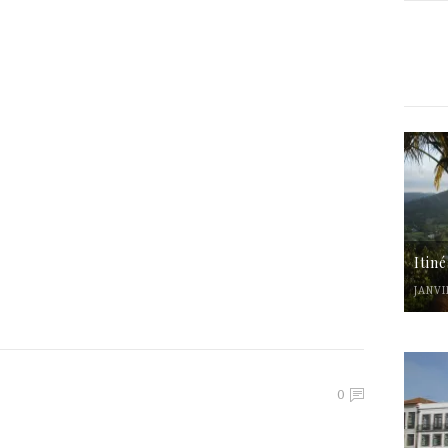
Itin
JANVI
0