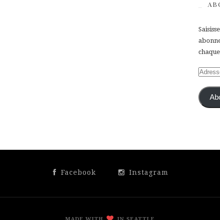
AB
Saisiss
abonner
chaque 
Adress
e-
mail
Ab
Facebook
Instagram
MADE WITH
IN SEATTLE