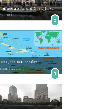
journée à Aveiro & Costa Nova
22, 2019
2
nica, the nature island
MBRE 15, 2012
3