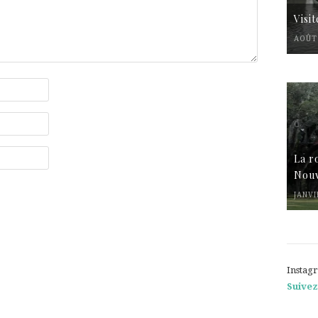
Visi
AOÛT 
La r
Nouv
JANVI
Instag
Suivez