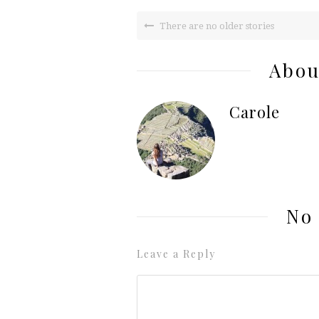
There are no older stories
Abou
Carole
No
Leave a Reply