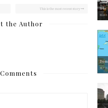
Une 
This is the most recent story
MARS 
t the Author
Domi
SEPTE
 Comments