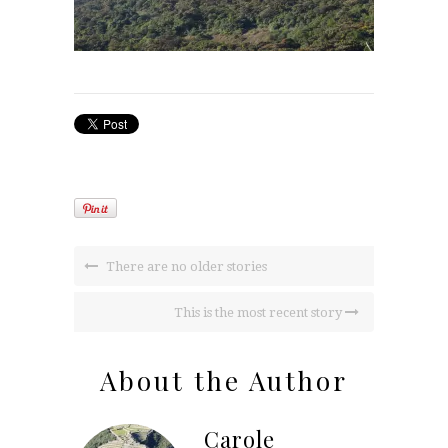
There are no older stories
This is the most recent story
About the Author
Carole