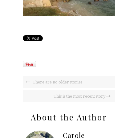
There are no older stories
This is the most recent story
About the Author
Carole