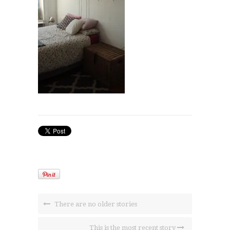
There are no older stories
This is the most recent story