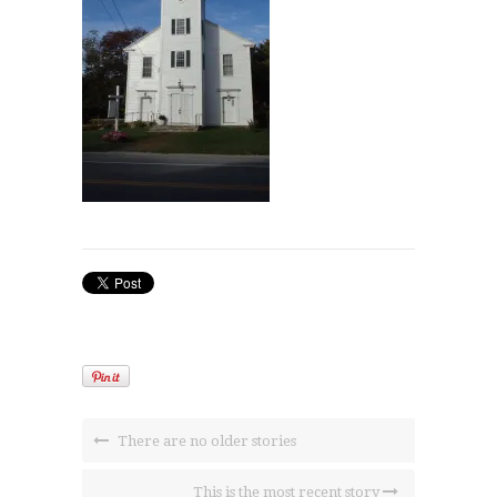
There are no older stories
This is the most recent story