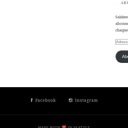
AB
Saisiss
abonner
chaque 
Adress
e-
mail
Ab
Facebook
Instagram
MADE WITH
IN SEATTLE