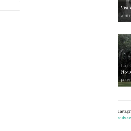
Visi
AOÛT 
La r
Nouv
JANVI
Instag
Suivez