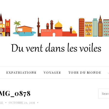
EXPATRIATIONS
VOYAGES
TOUR DU MONDE
IMG_0878
•
•
LE
OCTOBRE 29, 2015