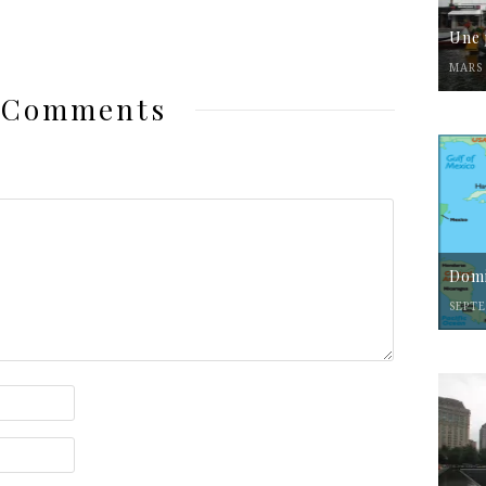
Une 
MARS 
 Comments
Domi
SEPTE