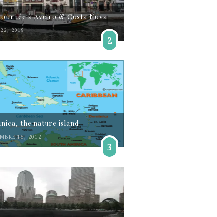
journée à Aveiro & Costa Nova
22, 2019
2
nica, the nature island
MBRE 15, 2012
3