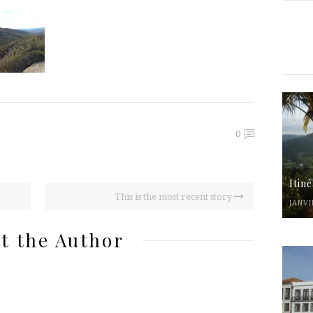
0
Itin
This is the most recent story
JANVI
t the Author