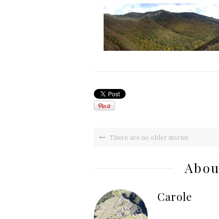
There are no older stories
Abou
Carole