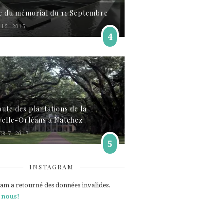
te du mémorial du 11 Septembre
15, 2015
4
oute des plantations de la
elle-Orléans à Natchez
ER 7, 2017
5
INSTAGRAM
ram a retourné des données invalides.
 nous!