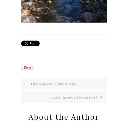
There are no older stories
This is the most recent story
About the Author