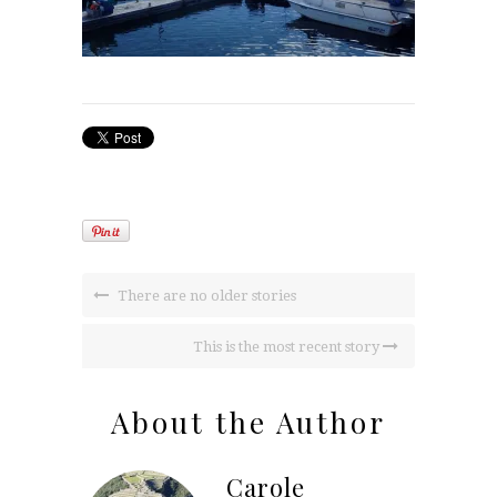
There are no older stories
This is the most recent story
About the Author
Carole