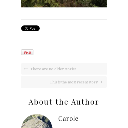
There are no older stories
This is the most recent story
About the Author
Carole