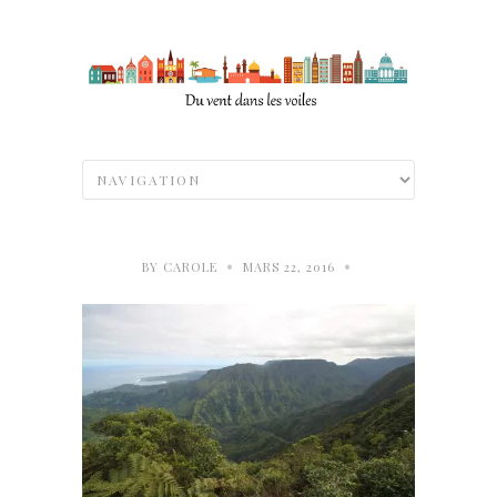
•
•
BY
CAROLE
MARS 22, 2016