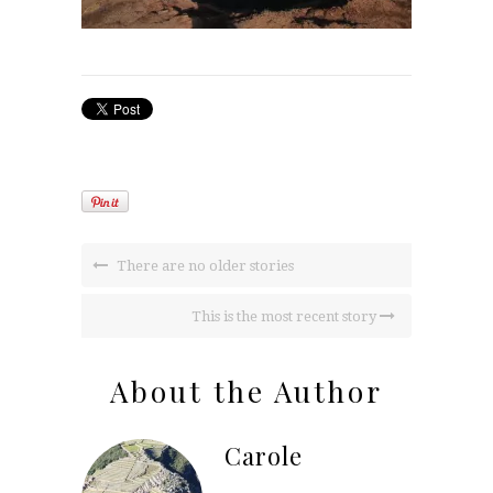
There are no older stories
This is the most recent story
About the Author
Carole