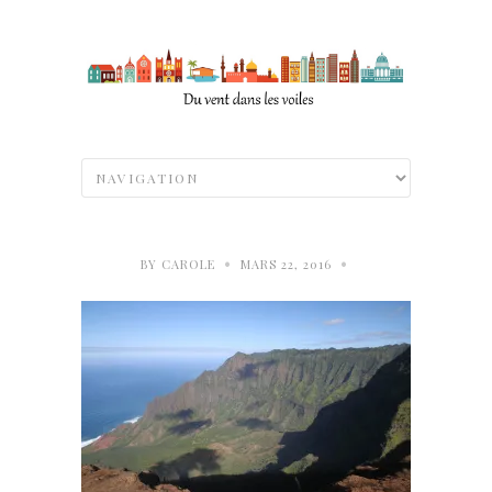
•
•
BY
CAROLE
MARS 22, 2016