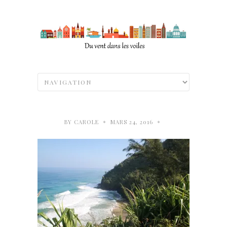
•
•
BY
CAROLE
MARS 24, 2016