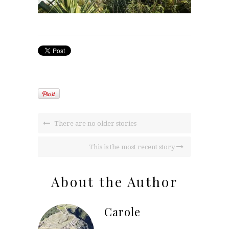
There are no older stories
This is the most recent story
About the Author
Carole