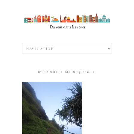
•
•
BY
CAROLE
MARS 24, 2016