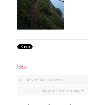
There are no older stories
This is the most recent story