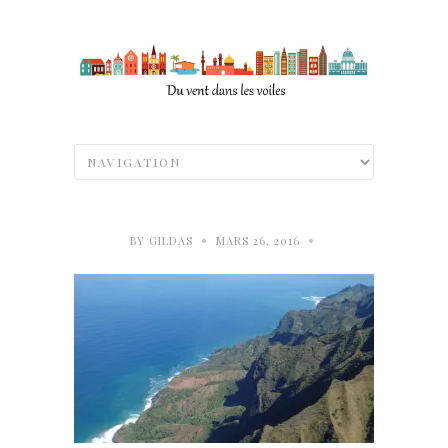
•
•
BY
GILDAS
MARS 26, 2016