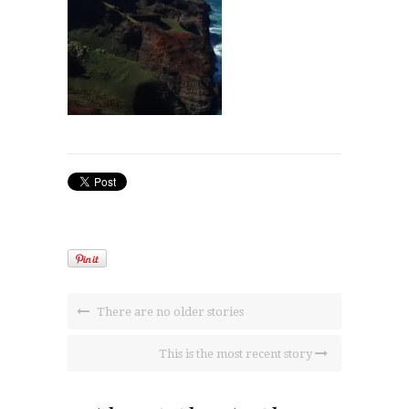
There are no older stories
This is the most recent story