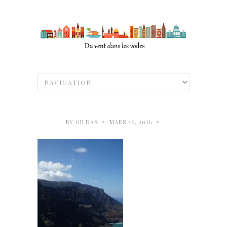
•
•
BY
GILDAS
MARS 26, 2016