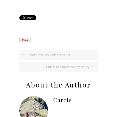
There are no older stories
This is the most recent story
About the Author
Carole