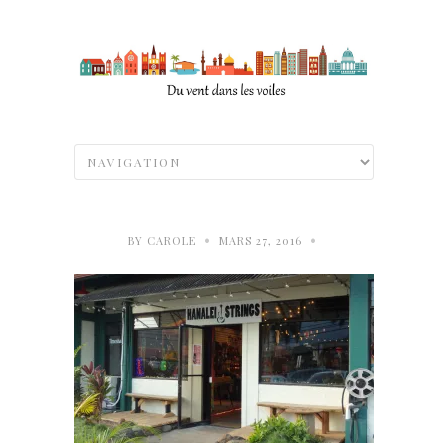
•
•
BY
CAROLE
MARS 27, 2016