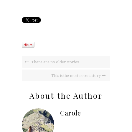
There are no older stories
This is the most recent story
About the Author
Carole