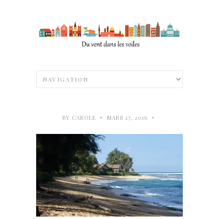
•
•
BY
CAROLE
MARS 27, 2016