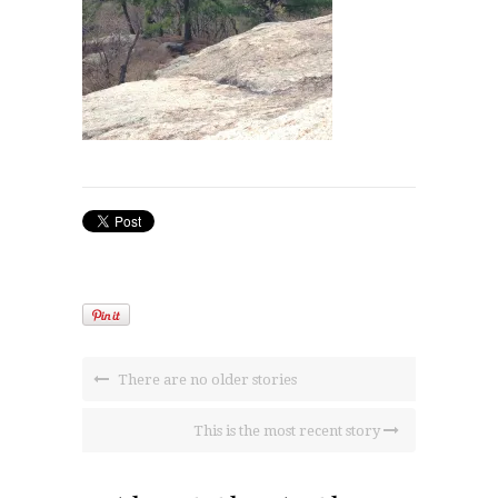
There are no older stories
This is the most recent story