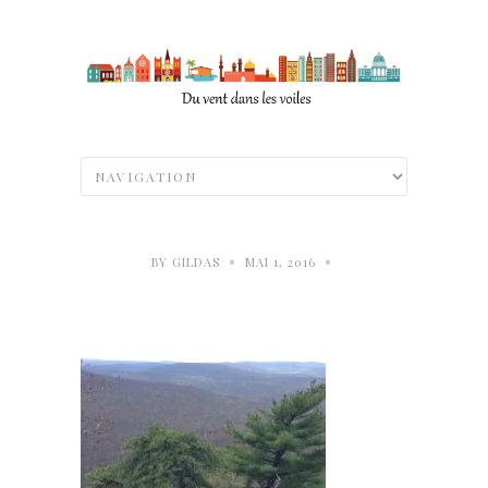
•
•
BY
GILDAS
MAI 1, 2016