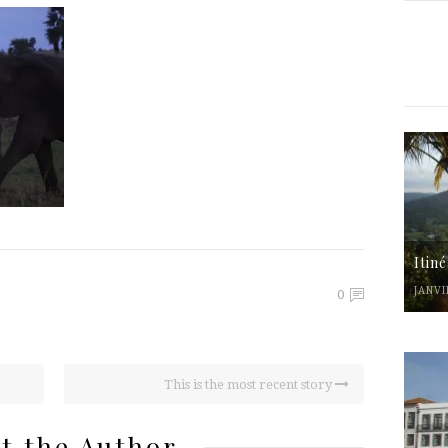
Itin
JANVI
0
This is the most recent story
t the Author