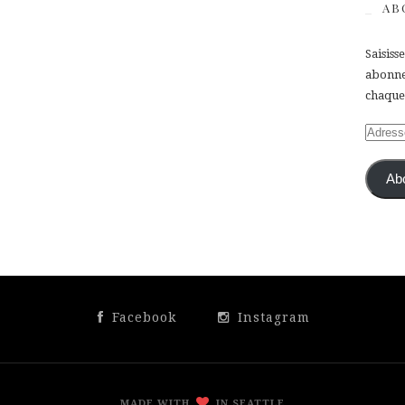
AB
Saisiss
abonner
chaque 
Adress
e-
mail
Ab
Facebook
Instagram
MADE WITH
IN SEATTLE