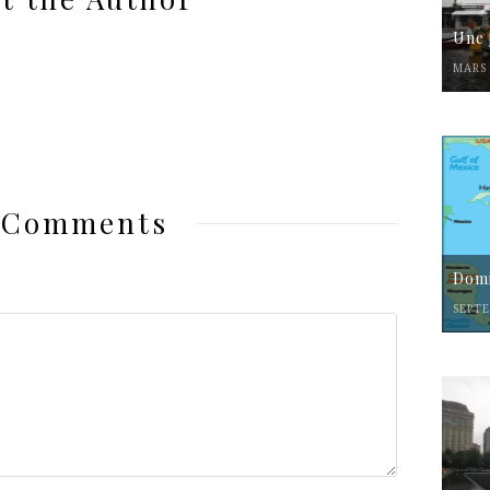
Une 
MARS 
 Comments
Domi
SEPTE