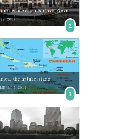
journée à Aveiro & Costa Nova
22, 2019
2
nica, the nature island
MBRE 15, 2012
3