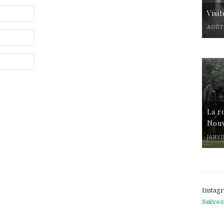
Visi
AOÛT 
La r
Nouv
JANVI
Instag
Suivez