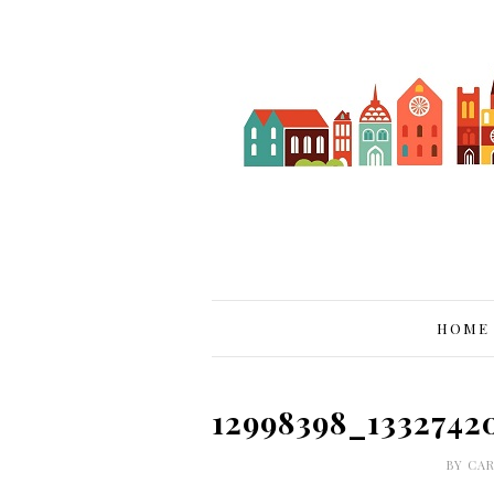
HOME
12998398_1332742
BY
CA