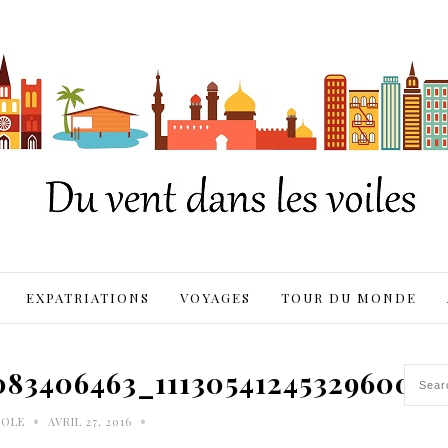
EXPATRIATIONS
VOYAGES
TOUR DU MONDE
083406463_111305412453296008
•
•
ROLE
AVRIL 27, 2016