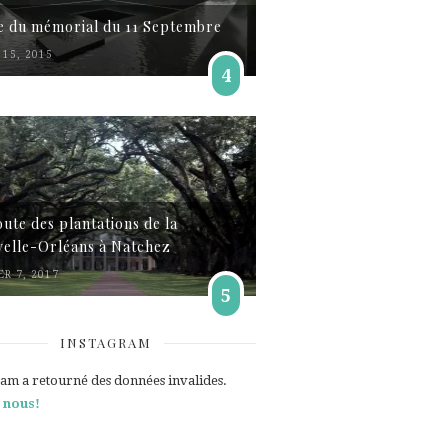
te du mémorial du 11 Septembre
15, 2015
4
oute des plantations de la
elle-Orléans à Natchez
ER 7, 2017
5
INSTAGRAM
ram a retourné des données invalides.
 nous!