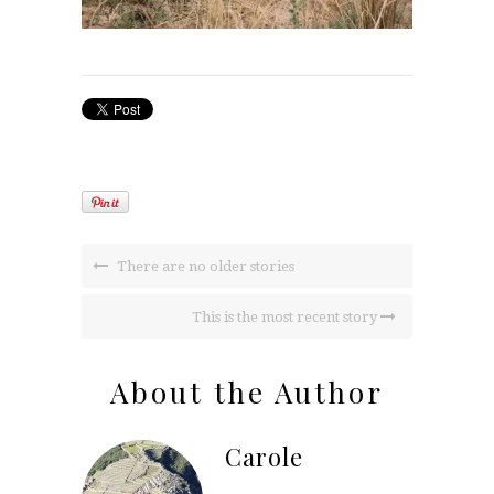
There are no older stories
This is the most recent story
About the Author
Carole