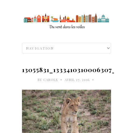
13055831_1333410310006307_8308
•
•
BY
CAROLE
AVRIL 27, 2016