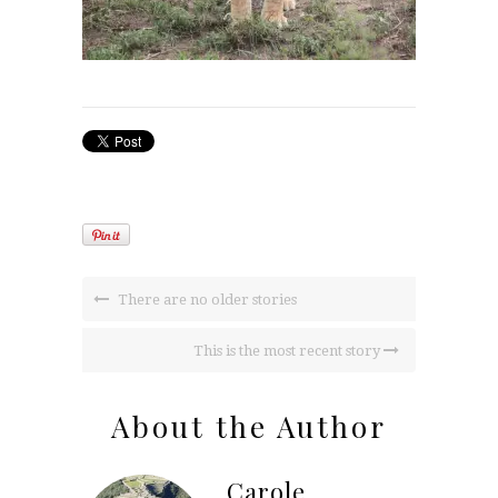
There are no older stories
This is the most recent story
About the Author
Carole