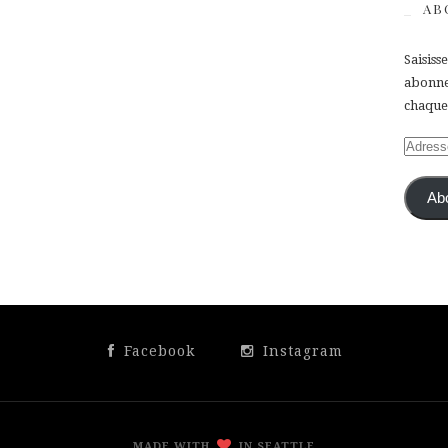
AB
Saisiss
abonner
chaque 
Adress
e-
mail
Ab
Facebook
Instagram
MADE WITH
IN SEATTLE