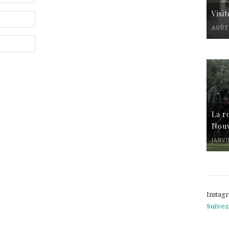
Visi
AOÛT 
La r
Nouv
JANVI
Instag
Suivez