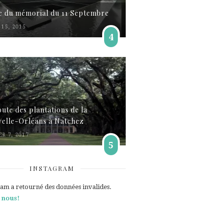
te du mémorial du 11 Septembre
15, 2015
4
oute des plantations de la
elle-Orléans à Natchez
ER 7, 2017
5
INSTAGRAM
ram a retourné des données invalides.
 nous!