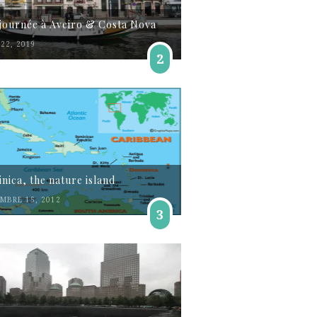
journée à Aveiro & Costa Nova
22, 2019
2
nica, the nature island
MBRE 15, 2012
3