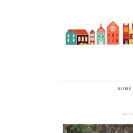
HOME
BY
C