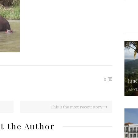
0
Itin
JANVI
This is the most recent story
t the Author