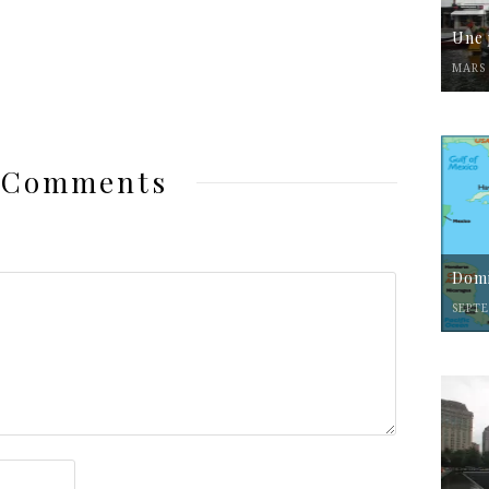
Une 
MARS 
 Comments
Domi
SEPTE