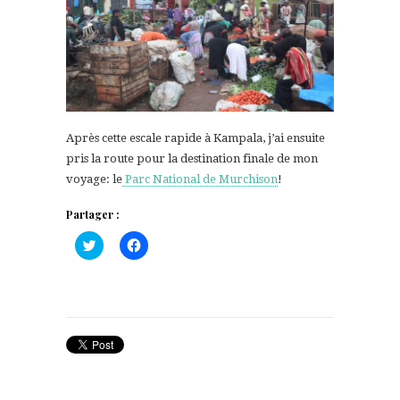
Après cette escale rapide à Kampala, j’ai ensuite
pris la route pour la destination finale de mon
voyage: le
Parc National de Murchison
!
Partager :
Cliquez
Cliquez
pour
pour
partager
partager
sur
sur
Twitter(ouvre
Facebook(ouvre
dans
dans
une
une
nouvelle
nouvelle
fenêtre)
fenêtre)