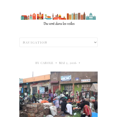
•
•
BY
CAROLE
MAI 2, 2016