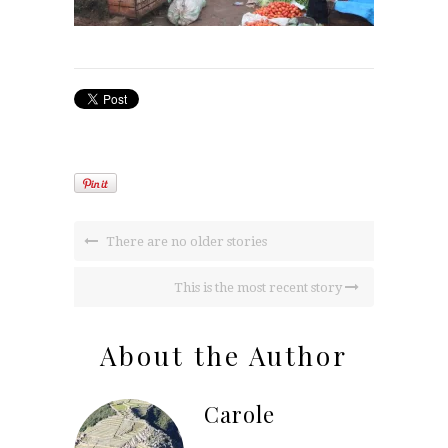
There are no older stories
This is the most recent story
About the Author
Carole