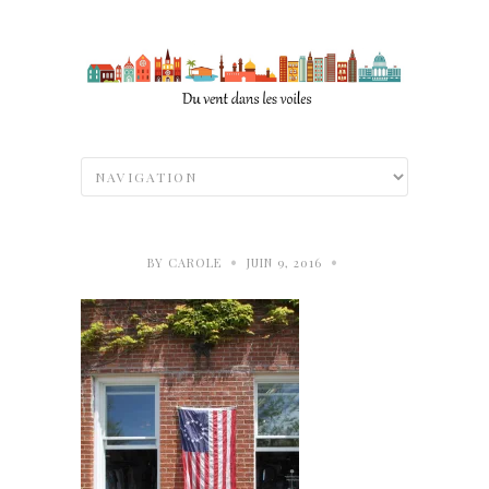
•
•
BY
CAROLE
JUIN 9, 2016