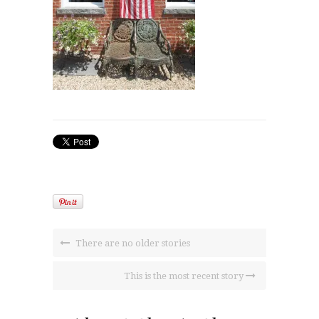
There are no older stories
This is the most recent story