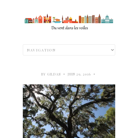
•
•
BY
GILDAS
JUIN 29, 2016