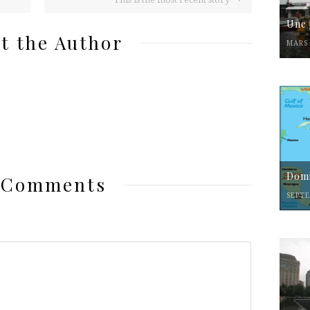
Une 
t the Author
MARS 
Domi
 Comments
SEPTE