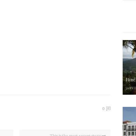
Itin
JANVI
0
This is the most recent story