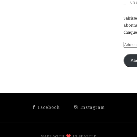
AB
Saisiss
abonner
chaque 
Adress
e-
mail
Ab
Facebook
Instagram
MADE WITH
IN SEATTLE