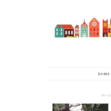
HOME
BY
CA