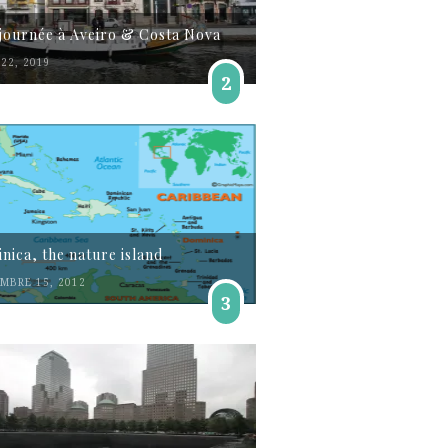
journée à Aveiro & Costa Nova
22, 2019
2
nica, the nature island
MBRE 15, 2012
3