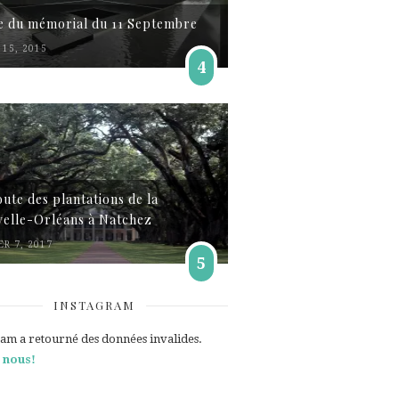
te du mémorial du 11 Septembre
15, 2015
4
oute des plantations de la
elle-Orléans à Natchez
ER 7, 2017
5
INSTAGRAM
ram a retourné des données invalides.
 nous!