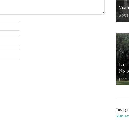
Visi
AOÛT 
La r
Nouv
JANVI
Instag
Suivez