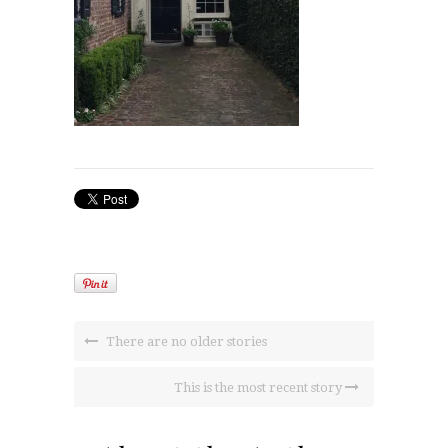
There are no older stories
This is the most recent story