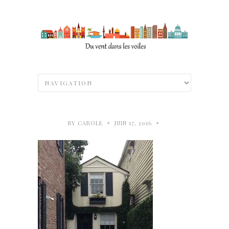
•
•
BY
CAROLE
JUIN 17, 2016